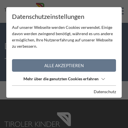
Skip to Header
Skip to Content
Skip to Footer
Datenschutzeinstellungen
Auf unserer Webseite werden Cookies verwendet. Einige
davon werden zwingend benötigt, während es uns andere
ermöglichen, Ihre Nutzererfahrung auf unserer Webseite
DIE TIROLER KINDER UND
zu verbessern.
JUGEND GMBH
ALLE AKZEPTIEREN
Mehr über die genutzten Cookies erfahren
Sie befinden sich hier /
TKJ Startseite
Spenden
Datenschutz