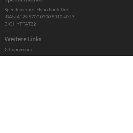
Spendenkonto: Hypo Bank Tirol
IBAN AT29 5700 0300 5312 4019
BIC HYPTAT22
Weitere Links
Impressum
Datenschutz
Barrierefreiheit
Sitemap
JOBS
© 2026 Tiroler Kinder und Jugend GmbH