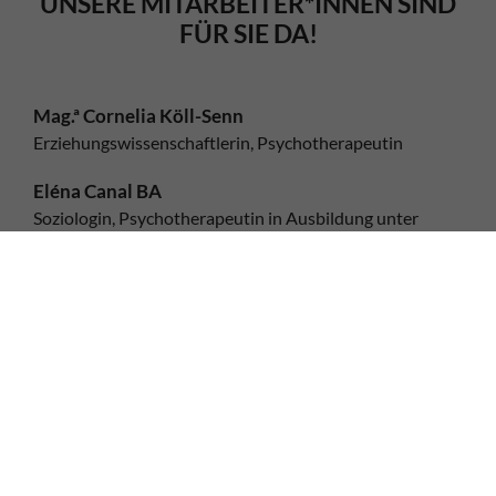
UNSERE MITARBEITER*INNEN SIND
FÜR SIE DA!
Mag.ª Cornelia Köll-Senn
Erziehungswissenschaftlerin, Psychotherapeutin
Eléna Canal BA
Soziologin, Psychotherapeutin in Ausbildung unter
Supervision
Mag. Simon Dietl
Gesundheit und Klinischer Psychologe,
Psychotherapeut in Ausbildung unter Supervision
Serpil Gülcan, MSc.
Klinische Psychologin in Ausbildung